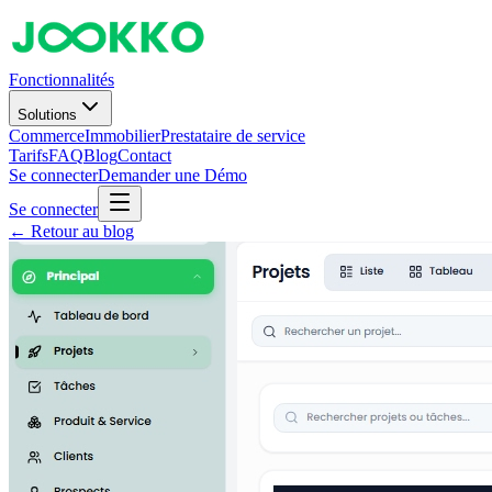
Fonctionnalités
Solutions
Commerce
Immobilier
Prestataire de service
Tarifs
FAQ
Blog
Contact
Se connecter
Demander une Démo
Se connecter
← Retour au blog