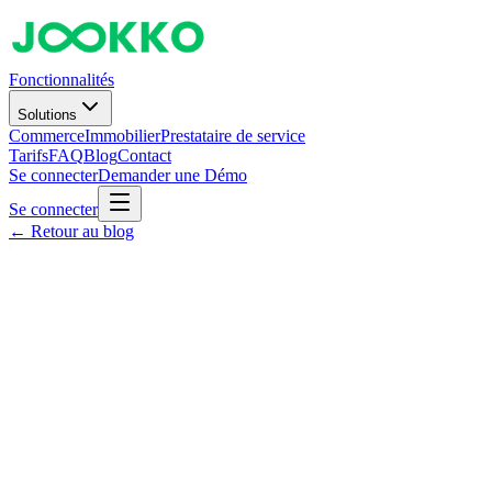
Fonctionnalités
Solutions
Commerce
Immobilier
Prestataire de service
Tarifs
FAQ
Blog
Contact
Se connecter
Demander une Démo
Se connecter
← Retour au blog